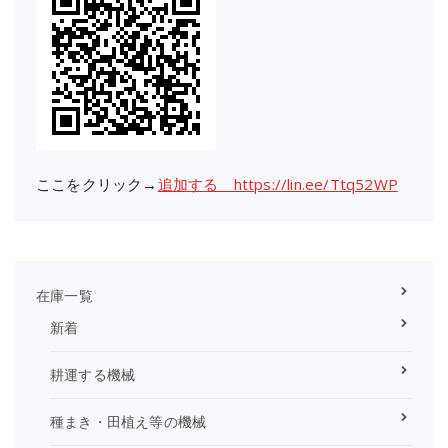
ここをクリック→
追加する https://lin.ee/Ttq52WP
在庫一覧
新着
耕運する機械
種まき・田植え等の機械