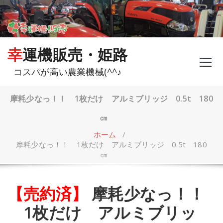
コ
ン
テ
ン
ツ
幸運機販売・姫路
へ
ス
コスパが高い農業機械(^^♪
キ
ッ
プ
摩耗少なっ！！ 1枚だけ アルミブリッジ 0.5t 180
㎝
ホーム
/
摩耗少なっ！！ 1枚だけ アルミブリッジ 0.5t 180
㎝
【売約済】
摩耗少なっ！！
1枚だけ アルミブリッ