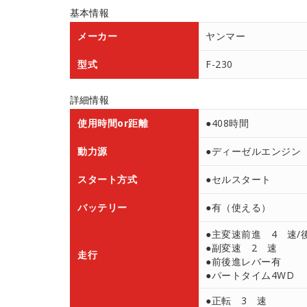
基本情報
メーカー
ヤンマー
型式
F-230
詳細情報
使用時間or距離
●408時間
動力源
●ディーゼルエンジン
スタート方式
●セルスタート
バッテリー
●有（使える）
●主変速前進 4 速/
●副変速 2 速
走行
●前後進レバー有
●パートタイム4WD
●正転 3 速