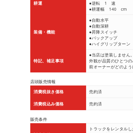
耕運
●逆転 1 速
●耕運幅 140 cm
●自動水平
●自動深耕
装備・機能
●昇降スイッチ
●バックアップ
●ハイグリップターン
●当店は塗装しません
特記、補足事項
外観が品質のひとつの
前オーナーがどのよう
店頭販売情報
消費税抜き価格
売約済
消費税込み価格
売約済
販売条件
トラックをレンタルし