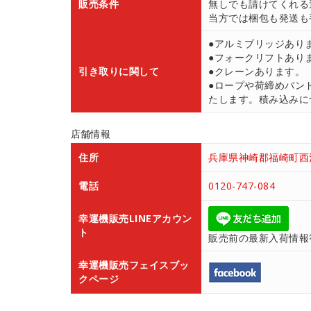
販売条件
無しでも請けてくれる
当方では梱包も発送も
●アルミブリッジあり
●フォークリフトあり
引き取りに関して
●クレーンあります。
●ロープや荷締めバン
たします。積み込みにつ
店舗情報
住所
兵庫県神崎郡福崎町西治
電話
0120-747-084
幸運機販売LINEアカウン
ト
販売前の最新入荷情報
幸運機販売フェイスブッ
クページ