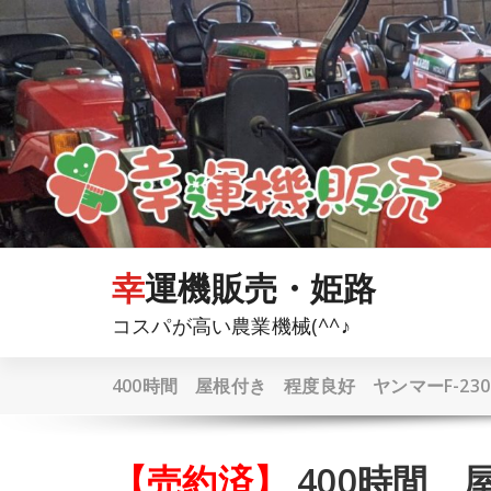
コ
ン
テ
ン
ツ
へ
ス
キ
ッ
プ
幸運機販売・姫路
コスパが高い農業機械(^^♪
400時間 屋根付き 程度良好 ヤンマーF-230
【売約済】
400時間 