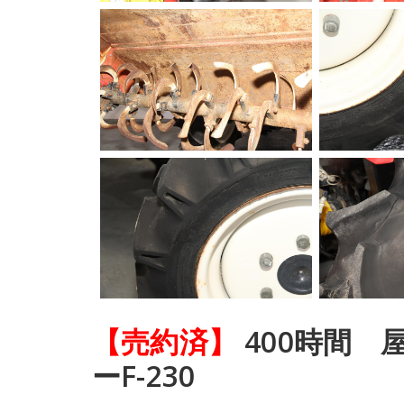
【売約済】
400時間 
ーF-230