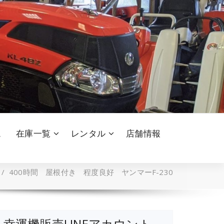
ム
在庫一覧
レンタル
店舗情報
/
400時間 屋根付き 程度良好 ヤンマーF-230
幸運機販売LINEアカウント