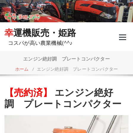
コ
ン
テ
ン
ツ
幸運機販売・姫路
へ
ス
コスパが高い農業機械(^^♪
キ
ッ
プ
エンジン絶好調 プレートコンパクター
ホーム
/
エンジン絶好調 プレートコンパクター
【売約済】
エンジン絶好
調 プレートコンパクター