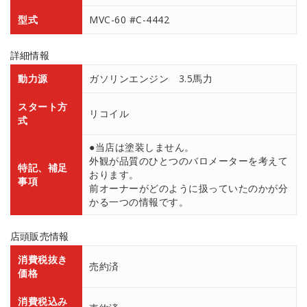
型式
MVC-60 #C-4442
詳細情報
動力源
ガソリンエンジン 3.5馬力
スタート方
リコイル
式
●当店は塗装しません。
外観が品質のひとつのバロメーターを考えて
特記、補足
おります。
事項
前オーナーがどのように扱っていたのかが分
かる一つの情報です。
店頭販売情報
消費税抜き
売約済
価格
消費税込み