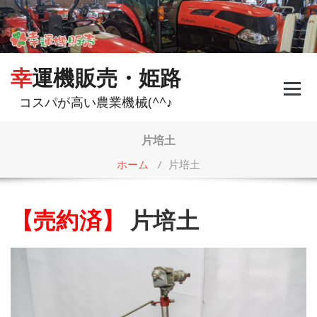
コ
ン
テ
ン
ツ
幸運機販売・姫路
へ
ス
コスパが高い農業機械(^^♪
キ
ッ
プ
片培土
ホーム
/
片培土
【売約済】
片培土