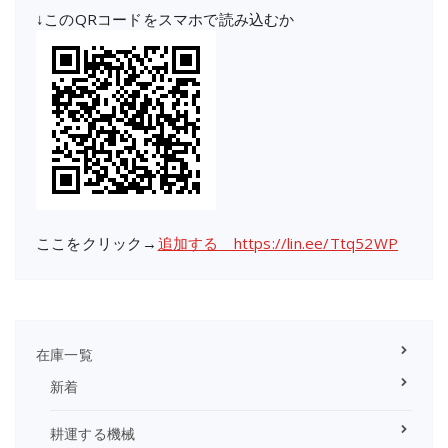
↓このQRコードをスマホで読み込むか
ここをクリック→
追加する https://lin.ee/Ttq52WP
在庫一覧
新着
耕運する機械