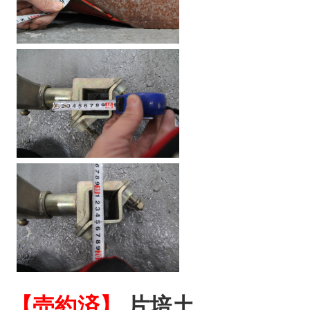
【売約済】
片培土