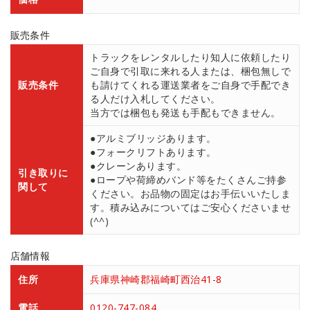
販売条件
トラックをレンタルしたり知人に依頼したり
ご自身で引取に来れる人または、梱包無しで
販売条件
も請けてくれる運送業者をご自身で手配でき
る人だけ入札してください。
当方では梱包も発送も手配もできません。
●アルミブリッジあります。
●フォークリフトあります。
●クレーンあります。
引き取りに
●ロープや荷締めバンド等をたくさんご持参
関して
ください。お品物の固定はお手伝いいたしま
す。積み込みについてはご安心くださいませ
(^^)
店舗情報
住所
兵庫県神崎郡福崎町西治41-8
電話
0120-747-084