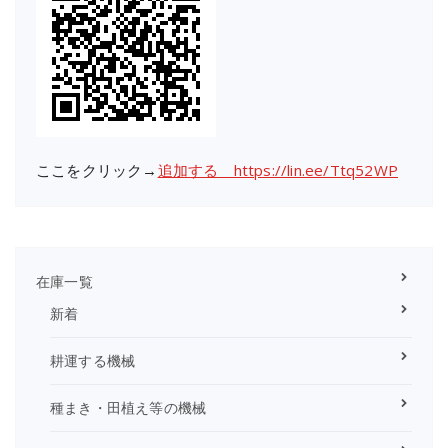
ここをクリック→
追加する https://lin.ee/Ttq52WP
在庫一覧
新着
耕運する機械
種まき・田植え等の機械