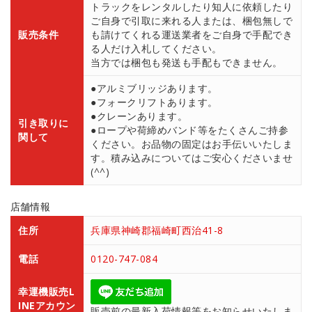
トラックをレンタルしたり知人に依頼したり
ご自身で引取に来れる人または、梱包無しで
販売条件
も請けてくれる運送業者をご自身で手配でき
る人だけ入札してください。
当方では梱包も発送も手配もできません。
●アルミブリッジあります。
●フォークリフトあります。
●クレーンあります。
引き取りに
●ロープや荷締めバンド等をたくさんご持参
関して
ください。お品物の固定はお手伝いいたしま
す。積み込みについてはご安心くださいませ
(^^)
店舗情報
住所
兵庫県神崎郡福崎町西治41-8
電話
0120-747-084
幸運機販売L
INEアカウン
販売前の最新入荷情報等をお知らせいたしま