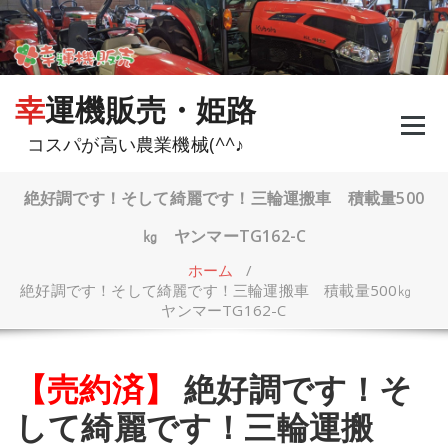
コ
ン
テ
ン
ツ
幸運機販売・姫路
へ
ス
コスパが高い農業機械(^^♪
キ
ッ
プ
絶好調です！そして綺麗です！三輪運搬車 積載量500
㎏ ヤンマーTG162-C
ホーム
/
絶好調です！そして綺麗です！三輪運搬車 積載量500㎏
ヤンマーTG162-C
【売約済】
絶好調です！そ
して綺麗です！三輪運搬