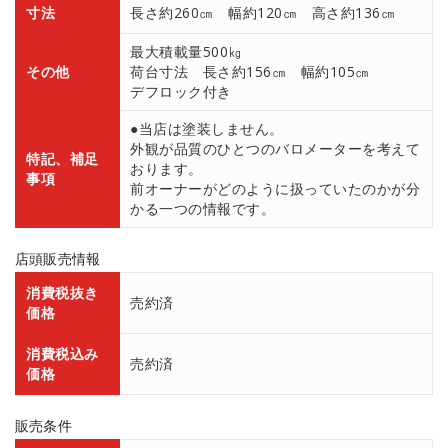
寸法
長さ約260㎝ 幅約120㎝ 高さ約136㎝
最大積載量500㎏
その他
荷台寸法 長さ約156㎝ 幅約105㎝
デフロック付き
●当店は塗装しません。
外観が品質のひとつのバロメーターを考えて
特記、補足
おります。
事項
前オーナーがどのように扱っていたのかが分
かる一つの情報です。
店頭販売情報
消費税抜き
売約済
価格
消費税込み
売約済
価格
販売条件