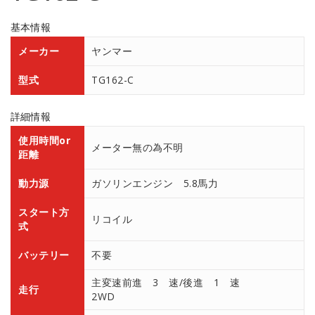
基本情報
メーカー
ヤンマー
型式
TG162-C
詳細情報
使用時間or
メーター無の為不明
距離
動力源
ガソリンエンジン 5.8馬力
スタート方
リコイル
式
バッテリー
不要
主変速前進 3 速/後進 1 速
走行
2WD