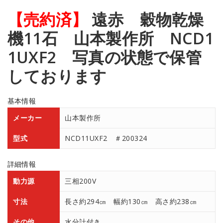
【売約済】
遠赤 穀物乾燥
機11石 山本製作所 NCD1
1UXF2 写真の状態で保管
しております
基本情報
メーカー
山本製作所
型式
NCD11UXF2 ＃200324
詳細情報
動力源
三相200V
寸法
長さ約294㎝ 幅約130㎝ 高さ約238㎝
その他
水分計付き