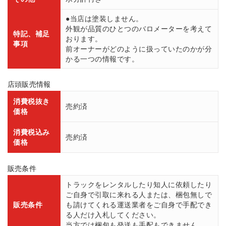
●当店は塗装しません。
外観が品質のひとつのバロメーターを考えて
特記、補足
おります。
事項
前オーナーがどのように扱っていたのかが分
かる一つの情報です。
店頭販売情報
消費税抜き
売約済
価格
消費税込み
売約済
価格
販売条件
トラックをレンタルしたり知人に依頼したり
ご自身で引取に来れる人または、梱包無しで
販売条件
も請けてくれる運送業者をご自身で手配でき
る人だけ入札してください。
当方では梱包も発送も手配もできません。