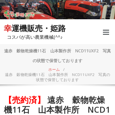
コ
ン
テ
ン
ツ
幸運機販売・姫路
へ
ス
コスパが高い農業機械(^^♪
キ
ッ
プ
遠赤 穀物乾燥機11石 山本製作所 NCD11UXF2 写真
の状態で保管しております
ホーム
/
遠赤 穀物乾燥機11石 山本製作所 NCD11UXF2 写真の
状態で保管しております
【売約済】
遠赤 穀物乾燥
機11石 山本製作所 NCD1