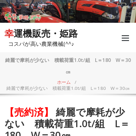
コ
ン
テ
ン
ツ
幸運機販売・姫路
へ
ス
コスパが高い農業機械(^^♪
キ
ッ
プ
綺麗で摩耗が少ない 積載荷重1.0t/組 L＝180 W＝30
㎝
ホーム
/
綺麗で摩耗が少ない 積載荷重1.0t/組 L＝180 W＝30㎝
【売約済】
綺麗で摩耗が少
ない 積載荷重1.0t/組 L＝
180 W＝30㎝