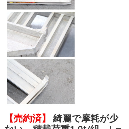
【売約済】
綺麗で摩耗が少
ない 積載荷重1.0t/組 L＝