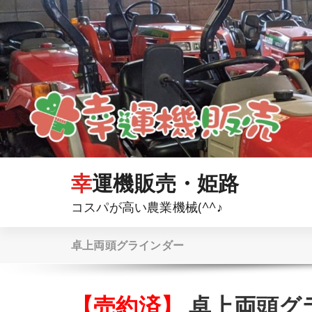
コ
ン
テ
ン
ツ
へ
ス
キ
ッ
プ
幸運機販売・姫路
コスパが高い農業機械(^^♪
卓上両頭グラインダー
【売約済】
卓上両頭グ