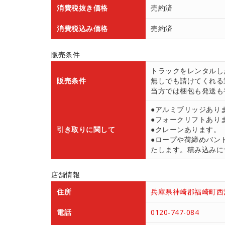
消費税抜き価格
売約済
消費税込み価格
売約済
販売条件
トラックをレンタルし
販売条件
無しでも請けてくれる
当方では梱包も発送も
●アルミブリッジあり
●フォークリフトあり
引き取りに関して
●クレーンあります。
●ロープや荷締めバン
たします。積み込みにつ
店舗情報
住所
兵庫県神崎郡福崎町西治
電話
0120-747-084