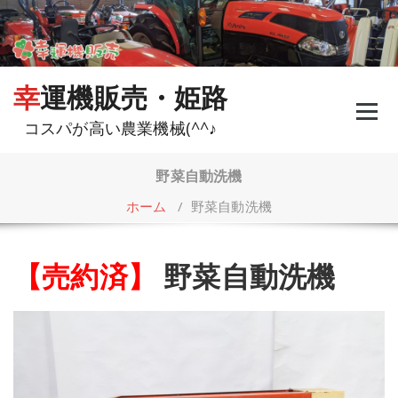
コ
ン
テ
ン
ツ
幸運機販売・姫路
へ
ス
コスパが高い農業機械(^^♪
キ
ッ
プ
野菜自動洗機
ホーム
/
野菜自動洗機
【売約済】
野菜自動洗機