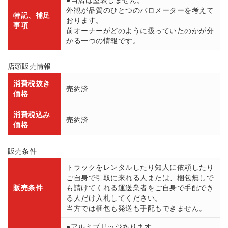
外観が品質のひとつのバロメーターを考えて
特記、補足
おります。
事項
前オーナーがどのように扱っていたのかが分
かる一つの情報です。
店頭販売情報
消費税抜き
売約済
価格
消費税込み
売約済
価格
販売条件
トラックをレンタルしたり知人に依頼したり
ご自身で引取に来れる人または、梱包無しで
販売条件
も請けてくれる運送業者をご自身で手配でき
る人だけ入札してください。
当方では梱包も発送も手配もできません。
●アルミブリッジあります。