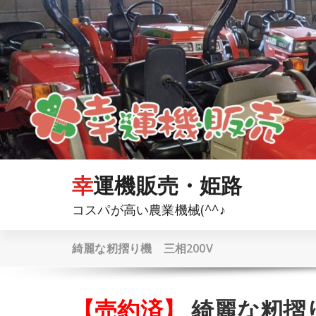
コ
ン
テ
ン
ツ
へ
ス
キ
ッ
プ
幸運機販売・姫路
コスパが高い農業機械(^^♪
綺麗な籾摺り機 三相200V
【売約済】
綺麗な籾摺り