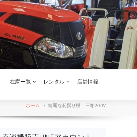
ム
在庫一覧
レンタル
店舗情報
ホーム
/
綺麗な籾摺り機 三相200V
幸運機販売LINEアカウント