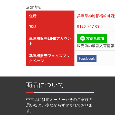
店舗情報
住所
兵庫県神崎郡福崎町西治
電話
0120-747-084
幸運機販売LINEアカウン
ト
販売前の最新入荷情報
幸運機販売フェイスブッ
クページ
商品について
中古品には前オーナーやそのご家族の
思いなどが少なからず含まれておりま
す。