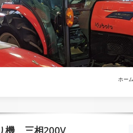
ホー
機 三相200V