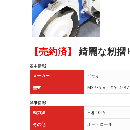
【売約済】
綺麗な籾摺り
基本情報
メーカー
イセキ
型式
MXP35-A ＃504537
詳細情報
動力源
三相200V
その他
オートロール