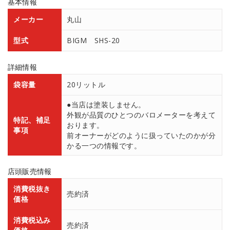
基本情報
メーカー
丸山
型式
BIGM SHS-20
詳細情報
袋容量
20リットル
●当店は塗装しません。
外観が品質のひとつのバロメーターを考えて
特記、補足
おります。
事項
前オーナーがどのように扱っていたのかが分
かる一つの情報です。
店頭販売情報
消費税抜き
売約済
価格
消費税込み
売約済