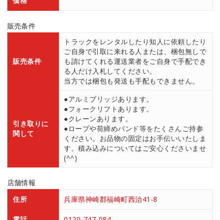
価格
販売条件
トラックをレンタルしたり知人に依頼したり
ご自身で引取に来れる人または、梱包無しで
販売条件
も請けてくれる運送業者をご自身で手配でき
る人だけ入札してください。
当方では梱包も発送も手配もできません。
●アルミブリッジあります。
●フォークリフトあります。
●クレーンあります。
引き取りに
●ロープや荷締めバンド等をたくさんご持参
関して
ください。お品物の固定はお手伝いいたしま
す。積み込みについてはご安心くださいませ
(^^)
店舗情報
住所
兵庫県神崎郡福崎町西治41-8
電話
0120-747-084