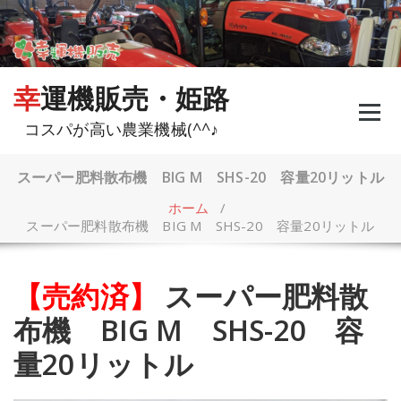
コ
ン
テ
ン
ツ
幸運機販売・姫路
へ
ス
コスパが高い農業機械(^^♪
キ
ッ
プ
スーパー肥料散布機 BIG M SHS-20 容量20リットル
ホーム
/
スーパー肥料散布機 BIG M SHS-20 容量20リットル
【売約済】
スーパー肥料散
布機 BIG M SHS-20 容
量20リットル