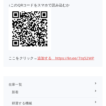
↓このQRコードをスマホで読み込むか
ここをクリック→
追加する https://lin.ee/Ttq52WP
在庫一覧
新着
耕運する機械