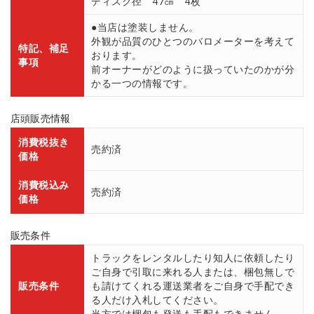
ディスク径 47㎝ 4枚
●当店は塗装しません。
外観が品質のひとつのバロメーターを考えて
特記、補足
おります。
事項
前オーナーがどのように扱っていたのかが分
かる一つの情報です。
店頭販売情報
消費税抜き
売約済
価格
消費税込み
売約済
価格
販売条件
トラックをレンタルしたり知人に依頼したり
ご自身で引取に来れる人または、梱包無しで
販売条件
も請けてくれる運送業者をご自身で手配でき
る人だけ入札してください。
当方では梱包も発送も手配もできません。