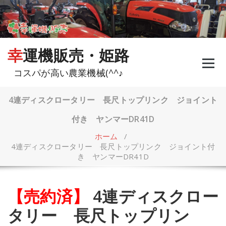
コ
ン
テ
ン
ツ
幸運機販売・姫路
へ
ス
コスパが高い農業機械(^^♪
キ
ッ
プ
4連ディスクロータリー 長尺トップリンク ジョイント
付き ヤンマーDR41D
ホーム
/
4連ディスクロータリー 長尺トップリンク ジョイント付
き ヤンマーDR41D
【売約済】
4連ディスクロー
タリー 長尺トップリン