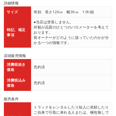
詳細情報
サイズ
有効 長さ120㎝ 幅30㎝ 1.0t/組
●当店は塗装しません。
外観が品質のひとつのバロメーターを考えて
特記、補足
おります。
事項
前オーナーがどのように扱っていたのかが分
かる一つの情報です。
店頭販売情報
消費税抜き
売約済
価格
消費税込み
売約済
価格
販売条件
トラックをレンタルしたり知人に依頼したり
ご自身で引取に来れる人または、梱包無しで