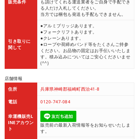
販売条件
も請けてくれる運送業者をご自身で手配でき
る人だけ入札してください。
当方では梱包も発送も手配もできません。
●アルミブリッジあります。
●フォークリフトあります。
●クレーンあります。
引き取りに
●ロープや荷締めバンド等をたくさんご持参
関して
ください。お品物の固定はお手伝いいたしま
す。積み込みについてはご安心くださいませ
(^^)
店舗情報
住所
兵庫県神崎郡福崎町西治41-8
電話
0120-747-084
幸運機販売L
INEアカウン
販売前の最新入荷情報等をお知らせいたしま
ト
す。