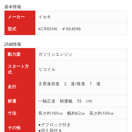
基本情報
メーカー
イセキ
型式
KCR65HX ＃004396
詳細情報
動力源
ガソリンエンジン
スタート方
リコイル
式
主変速前進 2 速/後進 1 速
走行
耕運
一軸正逆 耕運幅 55 cm
寸法
長さ約160㎝ 幅約62㎝ 高さ約100㎝
●デフロック付き
その他
●培土器付き