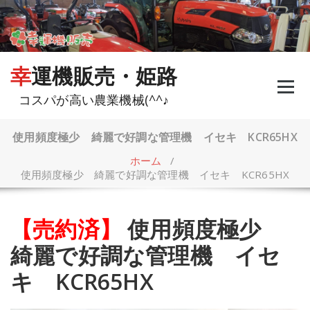
コ
ン
テ
ン
ツ
幸運機販売・姫路
へ
ス
コスパが高い農業機械(^^♪
キ
ッ
プ
使用頻度極少 綺麗で好調な管理機 イセキ KCR65HX
ホーム
/
使用頻度極少 綺麗で好調な管理機 イセキ KCR65HX
【売約済】
使用頻度極少
綺麗で好調な管理機 イセ
キ KCR65HX