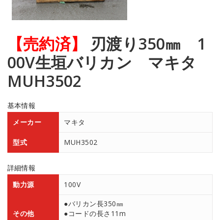
【売約済】
刃渡り350㎜ 1
00V生垣バリカン マキタ
MUH3502
基本情報
メーカー
マキタ
型式
MUH3502
詳細情報
動力源
100V
●バリカン長350㎜
その他
●コードの長さ11m