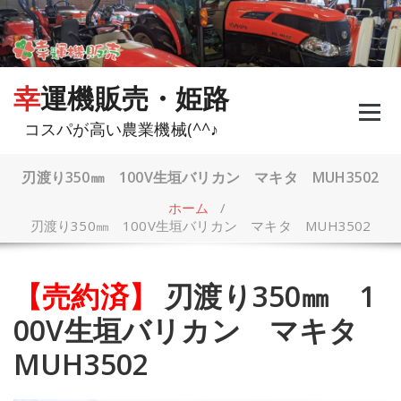
コ
ン
テ
ン
ツ
幸運機販売・姫路
へ
ス
コスパが高い農業機械(^^♪
キ
ッ
プ
刃渡り350㎜ 100V生垣バリカン マキタ MUH3502
ホーム
/
刃渡り350㎜ 100V生垣バリカン マキタ MUH3502
【売約済】
刃渡り350㎜ 1
00V生垣バリカン マキタ
MUH3502