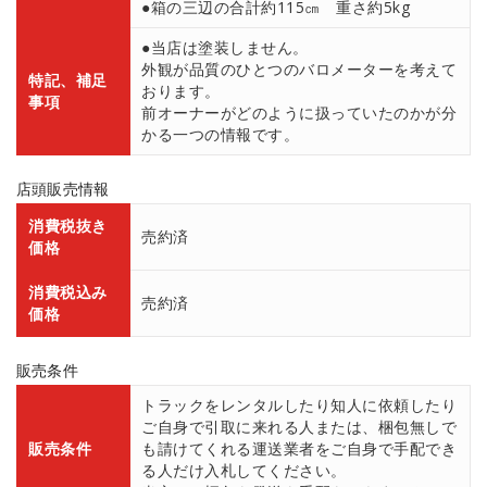
●箱の三辺の合計約115㎝ 重さ約5kg
●当店は塗装しません。
外観が品質のひとつのバロメーターを考えて
特記、補足
おります。
事項
前オーナーがどのように扱っていたのかが分
かる一つの情報です。
店頭販売情報
消費税抜き
売約済
価格
消費税込み
売約済
価格
販売条件
トラックをレンタルしたり知人に依頼したり
ご自身で引取に来れる人または、梱包無しで
販売条件
も請けてくれる運送業者をご自身で手配でき
る人だけ入札してください。