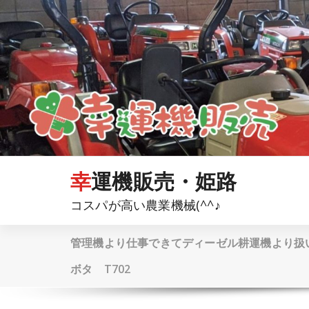
コ
ン
テ
ン
ツ
へ
ス
キ
ッ
プ
幸運機販売・姫路
コスパが高い農業機械(^^♪
管理機より仕事できてディーゼル耕運機より扱
ボタ T702