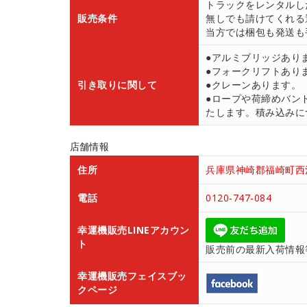
トラックをレンタルし
販売条件
無しでも請けてくれる
当方では梱包も発送も
●アルミブリッジあり
●フォークリフトあり
引き取りに関して
●クレーンあります。
●ロープや荷締めバン
たします。積み込みにつ
店舗情報
住所
兵庫県神崎郡福崎町西治
電話
0120-747-084
幸運機販売LINEアカウン
ト
販売前の最新入荷情報
幸運機販売フェイスブッ
クページ