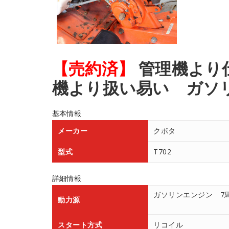
【売約済】
管理機より
機より扱い易い ガソリ
基本情報
メーカー
クボタ
型式
T702
詳細情報
ガソリンエンジン 7
動力源
スタート方式
リコイル