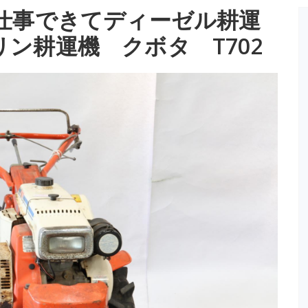
仕事できてディーゼル耕運
ン耕運機 クボタ T702