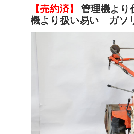
【売約済】
管理機より
機より扱い易い ガソリ