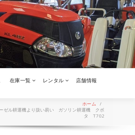
ム
在庫一覧
レンタル
店舗情報
ホーム
/
ーゼル耕運機より扱い易い ガソリン耕運機 クボ
タ T702