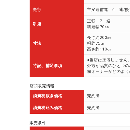
走行
主変速前進 6 速/後
正転 2 速
耕運
耕運幅70㎝
長さ約200㎝
寸法
幅約75㎝
高さ約110㎝
●当店は塗装しません
特記、補足事項
外観が品質のひとつの
前オーナーがどのよう
店頭販売情報
消費税抜き価格
売約済
消費税込み価格
売約済
販売条件