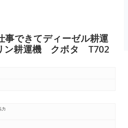
仕事できてディーゼル耕運
ン耕運機 クボタ T702
馬力