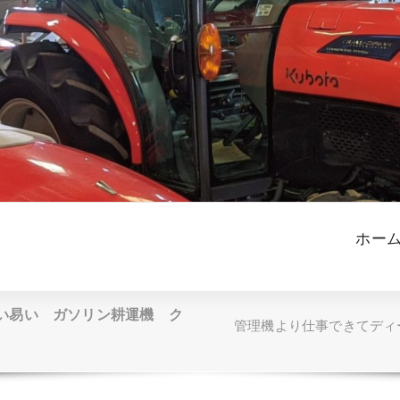
ホー
い易い ガソリン耕運機 ク
管理機より仕事できてディ