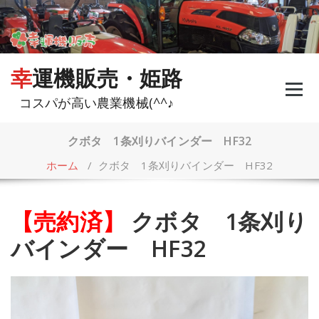
コ
ン
テ
ン
ツ
幸運機販売・姫路
へ
ス
コスパが高い農業機械(^^♪
キ
ッ
プ
クボタ 1条刈りバインダー HF32
ホーム
/
クボタ 1条刈りバインダー HF32
【売約済】
クボタ 1条刈り
バインダー HF32