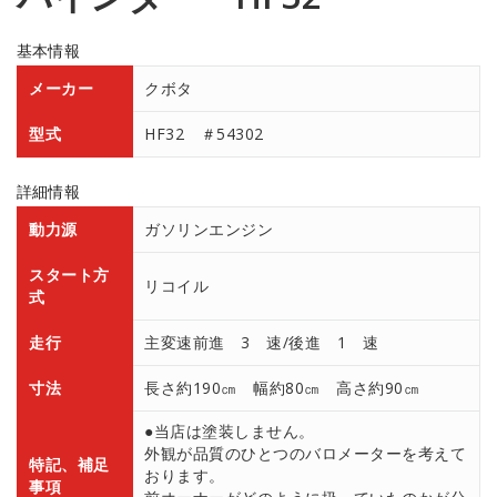
基本情報
メーカー
クボタ
型式
HF32 ＃54302
詳細情報
動力源
ガソリンエンジン
スタート方
リコイル
式
走行
主変速前進 3 速/後進 1 速
寸法
長さ約190㎝ 幅約80㎝ 高さ約90㎝
●当店は塗装しません。
外観が品質のひとつのバロメーターを考えて
特記、補足
おります。
事項