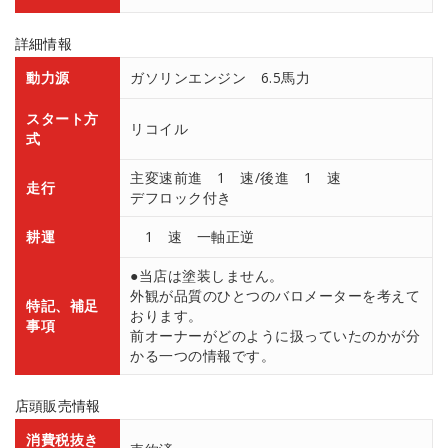
詳細情報
動力源
ガソリンエンジン 6.5馬力
スタート方
リコイル
式
主変速前進 1 速/後進 1 速
走行
デフロック付き
耕運
1 速 一軸正逆
●当店は塗装しません。
外観が品質のひとつのバロメーターを考えて
特記、補足
おります。
事項
前オーナーがどのように扱っていたのかが分
かる一つの情報です。
店頭販売情報
消費税抜き