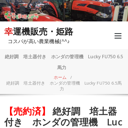
コ
ン
テ
ン
ツ
幸運機販売・姫路
へ
ス
コスパが高い農業機械(^^♪
キ
ッ
プ
絶好調 培土器付き ホンダの管理機 Lucky FU750 6.5
馬力
ホーム
/
絶好調 培土器付き ホンダの管理機 Lucky FU750 6.5馬
力
【売約済】
絶好調 培土器
付き ホンダの管理機 Luc