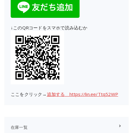
↓このQRコードをスマホで読み込むか
ここをクリック→
追加する https://lin.ee/Ttq52WP
在庫一覧