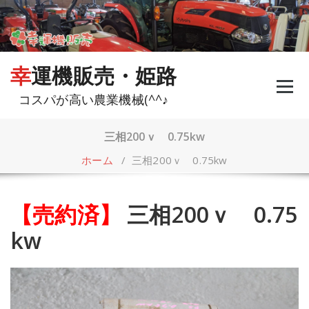
コ
ン
テ
ン
ツ
幸運機販売・姫路
へ
ス
コスパが高い農業機械(^^♪
キ
ッ
プ
三相200ｖ 0.75kw
ホーム
/
三相200ｖ 0.75kw
【売約済】
三相200ｖ 0.75
kw