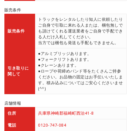
販売条件
トラックをレンタルしたり知人に依頼したり
ご自身で引取に来れる人または、梱包無しで
販売条件
も請けてくれる運送業者をご自身で手配でき
る人だけ入札してください。
当方では梱包も発送も手配もできません。
●アルミブリッジあります。
●フォークリフトあります。
●クレーンあります。
引き取りに
●ロープや荷締めバンド等をたくさんご持参
関して
ください。お品物の固定はお手伝いいたしま
す。積み込みについてはご安心くださいませ
(^^)
店舗情報
住所
兵庫県神崎郡福崎町西治41-8
電話
0120-747-084