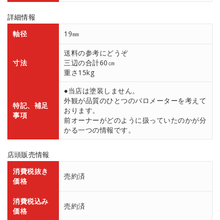
詳細情報
軸径
19㎜
送料の参考にどうぞ
寸法
三辺の合計60㎝
重さ15kg
●当店は塗装しません。
外観が品質のひとつのバロメーターを考えて
特記、補足
おります。
事項
前オーナーがどのように扱っていたのかが分
かる一つの情報です。
店頭販売情報
消費税抜き
売約済
価格
消費税込み
売約済
価格