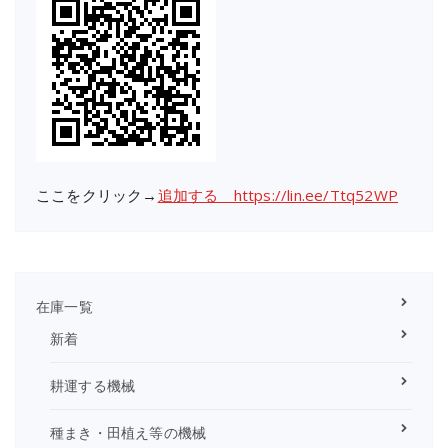
ここをクリック→
追加する https://lin.ee/Ttq52WP
在庫一覧
新着
耕運する機械
種まき・田植え等の機械