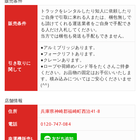
販売条件
トラックをレンタルしたり知人に依頼したり
ご自身で引取に来れる人または、梱包無しで
販売条件
も請けてくれる運送業者をご自身で手配でき
る人だけ入札してください。
当方では梱包も発送も手配もできません。
●アルミブリッジあります。
●フォークリフトあります。
●クレーンあります。
引き取りに
●ロープや荷締めバンド等をたくさんご持参
関して
ください。お品物の固定はお手伝いいたしま
す。積み込みについてはご安心くださいませ
(^^)
店舗情報
住所
兵庫県神崎郡福崎町西治41-8
電話
0120-747-084
幸運機販売L