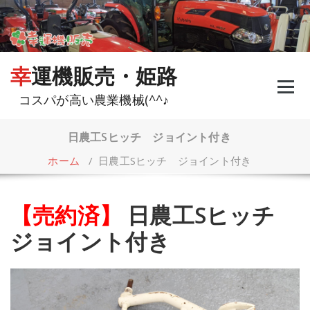
コ
ン
テ
ン
ツ
幸運機販売・姫路
へ
ス
コスパが高い農業機械(^^♪
キ
ッ
プ
日農工Sヒッチ ジョイント付き
ホーム
/
日農工Sヒッチ ジョイント付き
【売約済】
日農工Sヒッチ
ジョイント付き