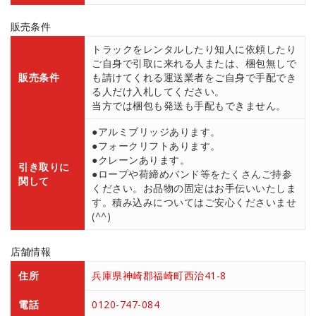
販売条件
トラックをレンタルしたり知人に依頼したり
ご自身で引取に来れる人または、梱包無しで
販売条件
も請けてくれる運送業者をご自身で手配でき
る人だけ入札してください。
当方では梱包も発送も手配もできません。
●アルミブリッジあります。
●フォークリフトあります。
●クレーンあります。
引き取りに
●ロープや荷締めバンド等をたくさんご持参
関して
ください。お品物の固定はお手伝いいたしま
す。積み込みについてはご安心くださいませ
(^^)
店舗情報
住所
兵庫県神崎郡福崎町西治41-8
電話
0120-747-084