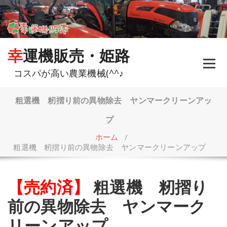
コ
ン
テ
ン
ツ
幸運機販売・姫路
へ
ス
コスパが高い農業機械(^^♪
キ
ッ
プ
粗選機 籾摺り前の異物除去 ヤンマークリーンアッ
プ
ホーム
/
粗選機 籾摺り前の異物除去 ヤンマークリーンアップ
【売約済】
粗選機 籾摺り
前の異物除去 ヤンマーク
リーンアップ