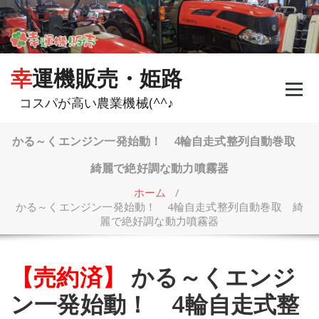
コ
ン
テ
ン
ツ
幸運機販売・姫路
へ
ス
コスパが高い農業機械(^^♪
キ
ッ
プ
かる～くエンジン一発始動！ 4輪自走式整列自動巻取
綺麗で絶好調な動力噴霧器
ホーム
/
かる～くエンジン一発始動！ 4輪自走式整列自動巻取 綺
麗で絶好調な動力噴霧器
【売約済】
かる～くエンジ
ン一発始動！ 4輪自走式整