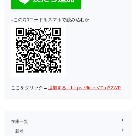
↓このQRコードをスマホで読み込むか
ここをクリック→
追加する https://lin.ee/Ttq52WP
在庫一覧
新着