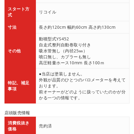
スタート方
リコイル
式
寸法
長さ約120cm 幅約60cm 高さ約130cm
動噴型式YS452
自走式整列自動巻取り付き
その他
吸水管無し（内径25㎜）
噴口無し、カプラーも無し
高圧軽量ホース10mm 長さ100ｍ
●当店は塗装しません。
外観が品質のひとつのバロメーターを考えて
特記、補足
おります。
事項
前オーナーがどのように扱っていたのかが分
かる一つの情報です。
店頭販売情報
消費税抜き
売約済
価格