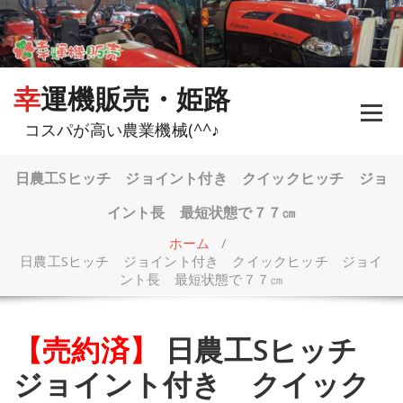
コ
ン
テ
ン
ツ
幸運機販売・姫路
へ
ス
コスパが高い農業機械(^^♪
キ
ッ
プ
日農工Sヒッチ ジョイント付き クイックヒッチ ジョ
イント長 最短状態で７７㎝
ホーム
/
日農工Sヒッチ ジョイント付き クイックヒッチ ジョイ
ント長 最短状態で７７㎝
【売約済】
日農工Sヒッチ
ジョイント付き クイック