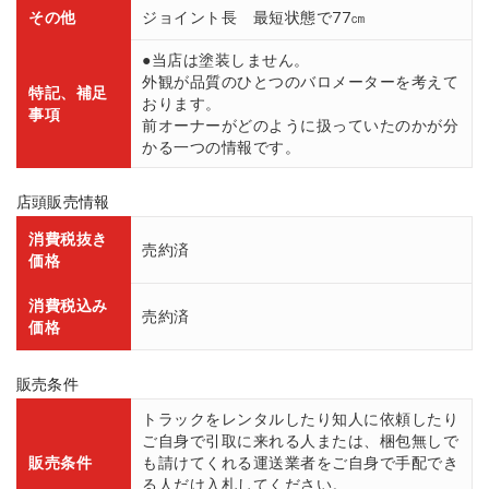
その他
ジョイント長 最短状態で77㎝
●当店は塗装しません。
外観が品質のひとつのバロメーターを考えて
特記、補足
おります。
事項
前オーナーがどのように扱っていたのかが分
かる一つの情報です。
店頭販売情報
消費税抜き
売約済
価格
消費税込み
売約済
価格
販売条件
トラックをレンタルしたり知人に依頼したり
ご自身で引取に来れる人または、梱包無しで
販売条件
も請けてくれる運送業者をご自身で手配でき
る人だけ入札してください。