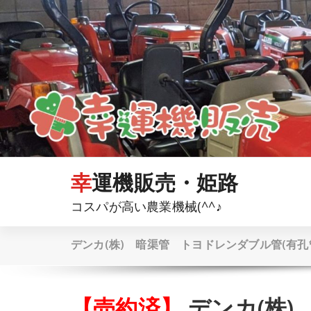
コ
ン
テ
ン
ツ
へ
ス
キ
ッ
プ
幸運機販売・姫路
コスパが高い農業機械(^^♪
デンカ(株) 暗渠管 トヨドレンダブル管(有孔管) TD
【売約済】
デンカ(株