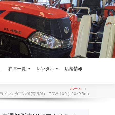
ム
在庫一覧
レンタル
店舗情報
ホーム
/
レンダブル管(有孔管) TDW-100 (100×9.5m)