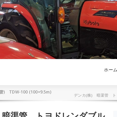
ホー
W-100 (100×9.5m)
デンカ(株) 暗渠管 トヨド
) 暗渠管 トヨドレンダブル