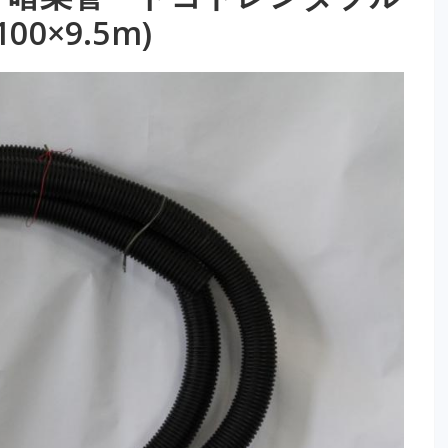
00×9.5m)