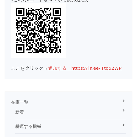
ここをクリック→
追加する https://lin.ee/Ttq52WP
在庫一覧
新着
耕運する機械