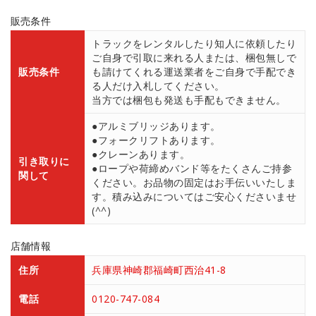
販売条件
トラックをレンタルしたり知人に依頼したり
ご自身で引取に来れる人または、梱包無しで
販売条件
も請けてくれる運送業者をご自身で手配でき
る人だけ入札してください。
当方では梱包も発送も手配もできません。
●アルミブリッジあります。
●フォークリフトあります。
●クレーンあります。
引き取りに
●ロープや荷締めバンド等をたくさんご持参
関して
ください。お品物の固定はお手伝いいたしま
す。積み込みについてはご安心くださいませ
(^^)
店舗情報
住所
兵庫県神崎郡福崎町西治41-8
電話
0120-747-084