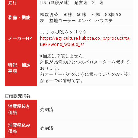
走行
HST(無段変速) 副変速 2 速
株数切替 50株 60株 70株 80株 90
装備・機能
株 整地ローラー ポンパ パワステ
↓ここのURLをクリック
メーカーHP
https://agriculture.kubota.co.jp/product/ta
ueki/world_wp60d_s/
●当店は塗装しません。
外観が品質のひとつのバロメーターを考えて
特記、補足
おります。
事項
前オーナーがどのように扱っていたのかが分
かる一つの情報です。
店頭販売情報
消費税抜き
売約済
価格
消費税込み
売約済
価格