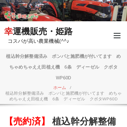
コ
ン
テ
ン
ツ
幸運機販売・姫路
へ
ス
コスパが高い農業機械(^^♪
キ
ッ
プ
植込幹分解整備済み ポンパと施肥機が付いてます め
ちゃめちゃええ田植え機 6条 ディーゼル クボタ
WP60D
ホーム
/
植込幹分解整備済み ポンパと施肥機が付いてます めちゃ
めちゃええ田植え機 6条 ディーゼル クボタWP60D
【売約済】
植込幹分解整備