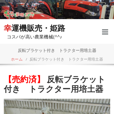
コ
ン
テ
ン
ツ
幸運機販売・姫路
へ
ス
コスパが高い農業機械(^^♪
キ
ッ
プ
反転ブラケット付き トラクター用培土器
ホーム
/
反転ブラケット付き トラクター用培土器
【売約済】
反転ブラケット
付き トラクター用培土器