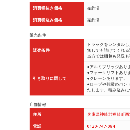
消費税抜き価格
売約済
消費税込み価格
売約済
販売条件
トラックをレンタルし
販売条件
無しでも請けてくれる
当方では梱包も発送も
●アルミブリッジあり
●フォークリフトあり
引き取りに関して
●クレーンあります。
●ロープや荷締めバン
たします。積み込みにつ
店舗情報
住所
兵庫県神崎郡福崎町西治
電話
0120-747-084