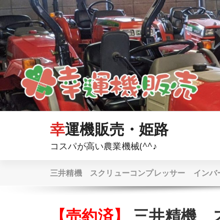
コ
ン
テ
ン
ツ
へ
ス
キ
ッ
プ
幸運機販売・姫路
コスパが高い農業機械(^^♪
三井精機 スクリューコンプレッサー インバータ
【売約済】
三井精機 