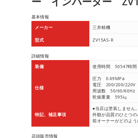
ー インバーター ZV15
基本情報
メーカー
三井精機
型式
ZV15AS-R
詳細情報
装備
使用時間 50547時間
圧力 0.69MPa
電圧 200/200/220V
仕様
周波数 50/60/60Hz
乾燥重量 595㎏
●当店は塗装しません
特記、補足事項
外観が品質のひとつの
前オーナーがどのよう
店頭販売情報