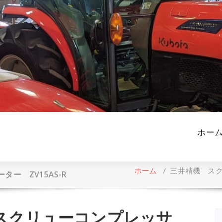
ホー
ホーム
/
三井精機 スク
ー ZV15AS-R
スクリューコンプレッサ