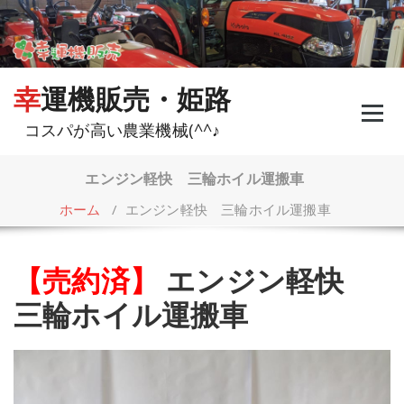
コ
ン
テ
ン
ツ
幸運機販売・姫路
へ
ス
コスパが高い農業機械(^^♪
キ
ッ
プ
エンジン軽快 三輪ホイル運搬車
ホーム
/
エンジン軽快 三輪ホイル運搬車
【売約済】
エンジン軽快
三輪ホイル運搬車