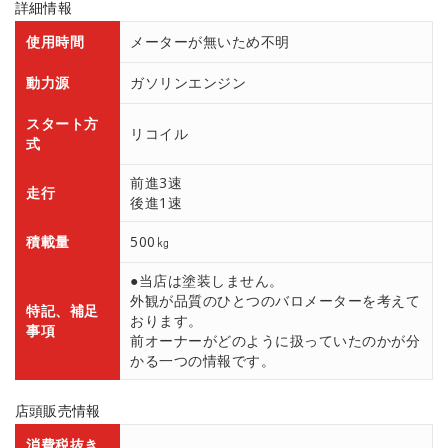
詳細情報
使用時間
メーターが無いため不明
動力源
ガソリンエンジン
スタート方
リコイル
式
前進3速
走行
後進1速
積載量
500㎏
●当店は塗装しません。
外観が品質のひとつのバロメーターを考えて
特記、補足
おります。
事項
前オーナーがどのように扱っていたのかが分
かる一つの情報です。
店頭販売情報
消費税抜き