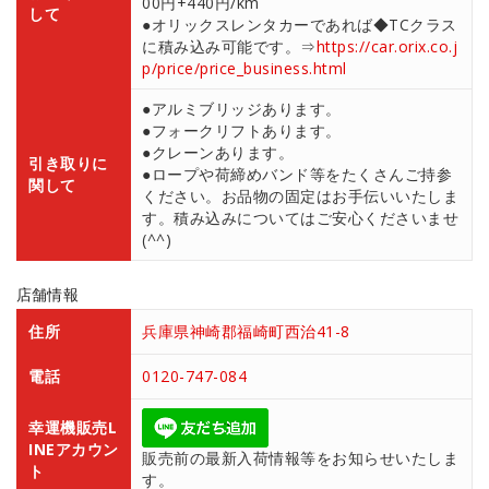
00円+440円/km
して
●オリックスレンタカーであれば◆TCクラス
に積み込み可能です。⇒
https://car.orix.co.j
p/price/price_business.html
●アルミブリッジあります。
●フォークリフトあります。
●クレーンあります。
引き取りに
●ロープや荷締めバンド等をたくさんご持参
関して
ください。お品物の固定はお手伝いいたしま
す。積み込みについてはご安心くださいませ
(^^)
店舗情報
住所
兵庫県神崎郡福崎町西治41-8
電話
0120-747-084
幸運機販売L
INEアカウン
販売前の最新入荷情報等をお知らせいたしま
ト
す。