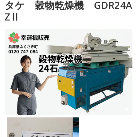
タケ 穀物乾燥機 GDR24A
ZⅡ