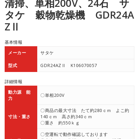
清掃、単相200V、24石 サ
タケ 穀物乾燥機 GDR24A
ZⅡ
基本情報
メーカー
サタケ
型式
GDR24AZⅡ K106070057
詳細情報
動力源 能
〇単相200V
力
〇商品の最大寸法 たて約280ｃｍ よこ約
寸法・重さ
140ｃｍ 高さ約340ｃｍ
〇重さ 約550ｋｇ
〇空運転で動作確認しております