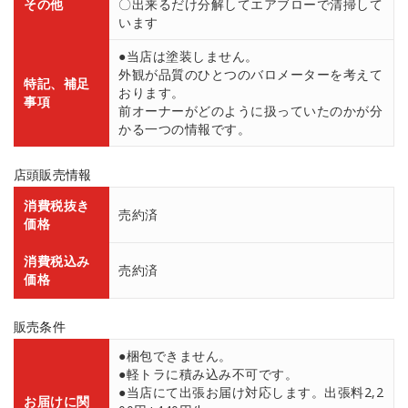
その他
〇出来るだけ分解してエアブローで清掃して
います
●当店は塗装しません。
外観が品質のひとつのバロメーターを考えて
特記、補足
おります。
事項
前オーナーがどのように扱っていたのかが分
かる一つの情報です。
店頭販売情報
消費税抜き
売約済
価格
消費税込み
売約済
価格
販売条件
●梱包できません。
●軽トラに積み込み不可です。
●当店にて出張お届け対応します。出張料2,2
お届けに関