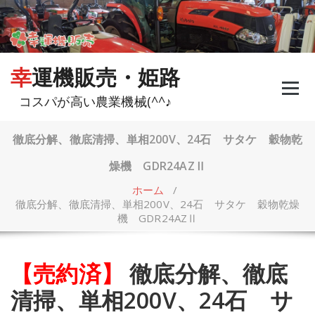
コ
ン
テ
ン
ツ
幸運機販売・姫路
へ
ス
コスパが高い農業機械(^^♪
キ
ッ
プ
徹底分解、徹底清掃、単相200V、24石 サタケ 穀物乾
燥機 GDR24AZⅡ
ホーム
/
徹底分解、徹底清掃、単相200V、24石 サタケ 穀物乾燥
機 GDR24AZⅡ
【売約済】
徹底分解、徹底
清掃、単相200V、24石 サ