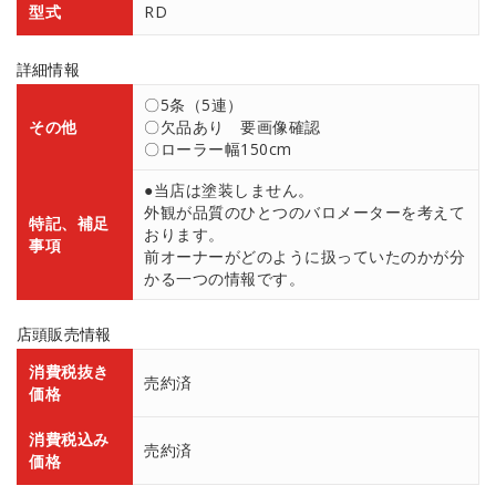
型式
RD
詳細情報
〇5条（5連）
その他
〇欠品あり 要画像確認
〇ローラー幅150cm
●当店は塗装しません。
外観が品質のひとつのバロメーターを考えて
特記、補足
おります。
事項
前オーナーがどのように扱っていたのかが分
かる一つの情報です。
店頭販売情報
消費税抜き
売約済
価格
消費税込み
売約済
価格