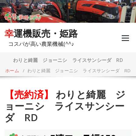
コ
ン
テ
ン
ツ
幸運機販売・姫路
へ
ス
コスパが高い農業機械(^^♪
キ
ッ
プ
わりと綺麗 ジョーニシ ライスサンシーダ RD
ホーム
/
わりと綺麗 ジョーニシ ライスサンシーダ RD
【売約済】
わりと綺麗 ジ
ョーニシ ライスサンシー
ダ RD