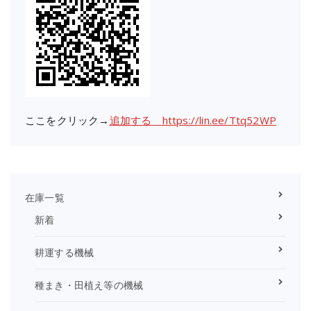
ここをクリック→
追加する https://lin.ee/Ttq52WP
在庫一覧
新着
耕運する機械
種まき・田植え等の機械