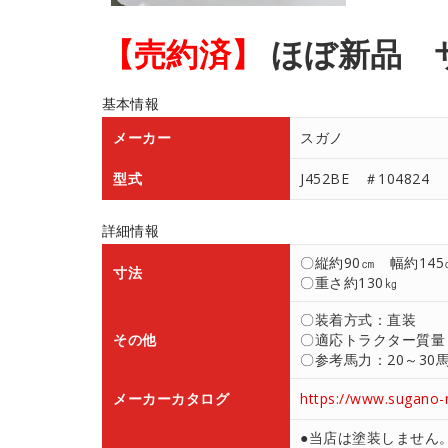
【売約済】
ほぼ新品 
基本情報
メーカー
スガノ
型式
J452BE ＃104824
詳細情報
〇縦約90㎝ 幅約145
寸法
〇重さ約130㎏
〇装着方式：直装
その他
〇適応トラクター質量：1
〇参考馬力：20～30
メーカーカタログ
https://www.sugano-
●当店は塗装しません