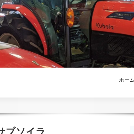
ホー
サブソイラ