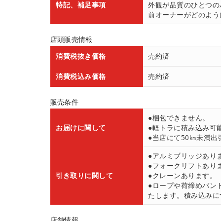
特記、補足事項
外観が品質のひとつの
前オーナーがどのよう
店頭販売情報
消費税抜き価格
売約済
消費税込み価格
売約済
販売条件
●梱包できません。
お届けに関して
●軽トラに積み込み可
●当店にて50㎞未満出張
●アルミブリッジあり
●フォークリフトあり
引き取りに関して
●クレーンあります。
●ロープや荷締めバン
たします。積み込みにつ
店舗情報