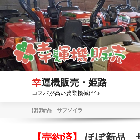
コ
ン
テ
ン
ツ
へ
ス
キ
ッ
プ
幸運機販売・姫路
コスパが高い農業機械(^^♪
ほぼ新品 サブソイラ
【売約済】
ほぼ新品 