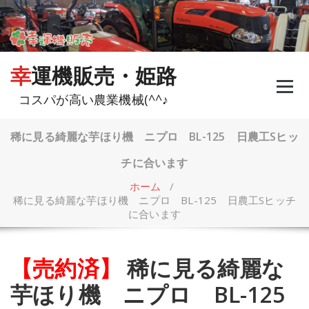
コ
ン
テ
ン
ツ
幸運機販売・姫路
へ
ス
コスパが高い農業機械(^^♪
キ
ッ
プ
稀に見る綺麗な芋ほり機 ニプロ BL-125 日農工Sヒッ
チに合います
ホーム
/
稀に見る綺麗な芋ほり機 ニプロ BL-125 日農工Sヒッチ
に合います
【売約済】
稀に見る綺麗な
芋ほり機 ニプロ BL-125