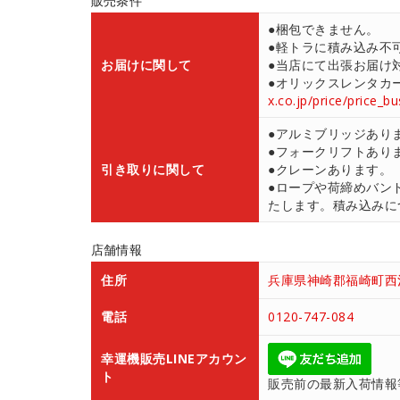
販売条件
●梱包できません。
●軽トラに積み込み不
お届けに関して
●当店にて出張お届け対応
●オリックスレンタカ
x.co.jp/price/price_b
●アルミブリッジあり
●フォークリフトあり
引き取りに関して
●クレーンあります。
●ロープや荷締めバン
たします。積み込みにつ
店舗情報
住所
兵庫県神崎郡福崎町西治
電話
0120-747-084
幸運機販売LINEアカウン
ト
販売前の最新入荷情報