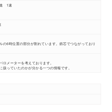
進 1速
速
ルの6時位置の部分が割れています。鉄芯でつながっており
。
バロメーターを考えております。
に扱っていたのかが分かる一つの情報です。