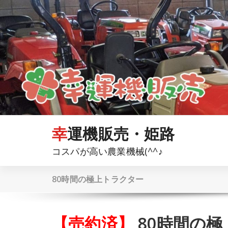
コ
ン
テ
ン
ツ
へ
ス
キ
ッ
プ
幸運機販売・姫路
コスパが高い農業機械(^^♪
80時間の極上トラクター
【売約済】
80時間の