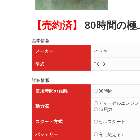
【売約済】
80時間の
基本情報
メーカー
イセキ
型式
TC13
詳細情報
使用時間or距離
〇80時間
〇ディーゼルエンジン
動力源
〇13馬力
スタート方式
〇セルスタート
バッテリー
〇有（使える）