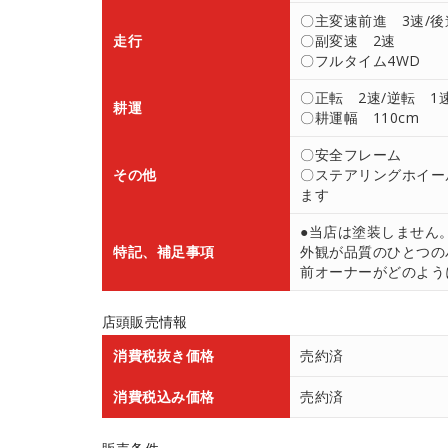
〇主変速前進 3速/後
走行
〇副変速 2速
〇フルタイム4WD
〇正転 2速/逆転 1
耕運
〇耕運幅 110cm
〇安全フレーム
その他
〇ステアリングホイー
ます
●当店は塗装しません
特記、補足事項
外観が品質のひとつの
前オーナーがどのよう
店頭販売情報
消費税抜き価格
売約済
消費税込み価格
売約済