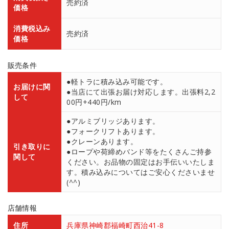
売約済
価格
消費税込み
売約済
価格
販売条件
●軽トラに積み込み可能です。
お届けに関
●当店にて出張お届け対応します。出張料2,2
して
00円+440円/km
●アルミブリッジあります。
●フォークリフトあります。
●クレーンあります。
引き取りに
●ロープや荷締めバンド等をたくさんご持参
関して
ください。お品物の固定はお手伝いいたしま
す。積み込みについてはご安心くださいませ
(^^)
店舗情報
住所
兵庫県神崎郡福崎町西治41-8