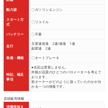
動力源
〇ガソリンエンジン
スタート方
〇リコイル
式
バッテリー
〇不要
主変速前進 2速/後進 1速
走行
副変速 2速
装備・機能
〇オートブレーキ
●当店は塗装しません。
外観が品質のひとつのバロメーターを考えて
特記、補足
おります。
事項
前オーナーがどのように扱っていたのかが分
かる一つの情報です。
店頭販売情報
消費税抜き