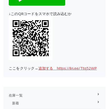
↓このQRコードをスマホで読み込むか
ここをクリック→
追加する https://lin.ee/Ttq52WP
在庫一覧
新着