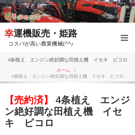
コ
ン
テ
ン
ツ
幸運機販売・姫路
へ
ス
コスパが高い農業機械(^^♪
キ
ッ
プ
4条植え エンジン絶好調な田植え機 イセキ ピコロ
ホーム
/
4条植え エンジン絶好調な田植え機 イセキ ピコロ
【売約済】
4条植え エンジ
ン絶好調な田植え機 イセ
キ ピコロ