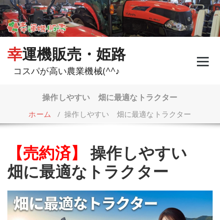
コ
ン
テ
ン
ツ
幸運機販売・姫路
へ
ス
コスパが高い農業機械(^^♪
キ
ッ
プ
操作しやすい 畑に最適なトラクター
ホーム
/
操作しやすい 畑に最適なトラクター
【売約済】
操作しやすい
畑に最適なトラクター