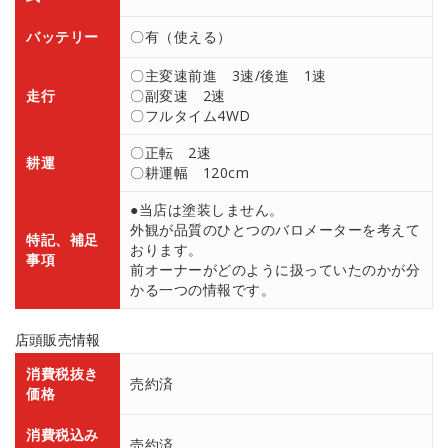
バッテリー
〇有（使える）
〇主変速前進 3速/後進 1速
走行
〇副変速 2速
〇フルタイム4WD
〇正転 2速
耕運
〇耕運幅 120cm
●当店は塗装しません。
外観が品質のひとつのバロメーターを考えて
特記、補足
おります。
事項
前オーナーがどのように扱っていたのかが分
かる一つの情報です。
店頭販売情報
消費税抜き
売約済
価格
消費税込み
売約済