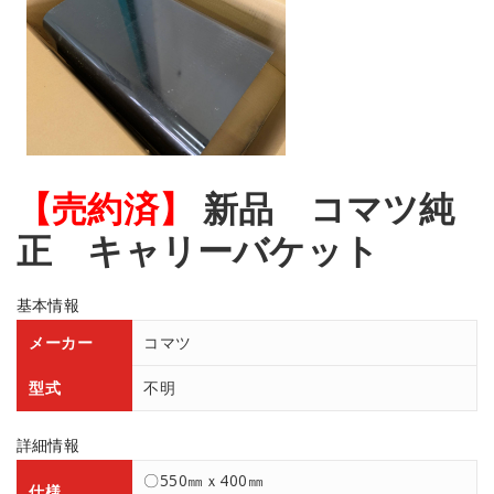
【売約済】
新品 コマツ純
正 キャリーバケット
基本情報
メーカー
コマツ
型式
不明
詳細情報
〇550㎜ｘ400㎜
仕様