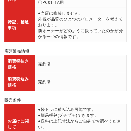
〇PC01-1A用
●当店は塗装しません。
外観が品質のひとつのバロメーターを考えて
特記、補足
おります。
事項
前オーナーがどのように扱っていたのかが分
かる一つの情報です。
店頭販売情報
消費税抜き
売約済
価格
消費税込み
売約済
価格
販売条件
●軽トラに積み込み可能です。
●簡易梱包(プチプチ)できます。
お届けに関
●送料は上記寸法からご自身でお調べくださ
して
い。