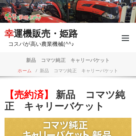
コ
ン
テ
ン
ツ
幸運機販売・姫路
へ
ス
コスパが高い農業機械(^^♪
キ
ッ
プ
新品 コマツ純正 キャリーバケット
ホーム
/
新品 コマツ純正 キャリーバケット
【売約済】
新品 コマツ純
正 キャリーバケット