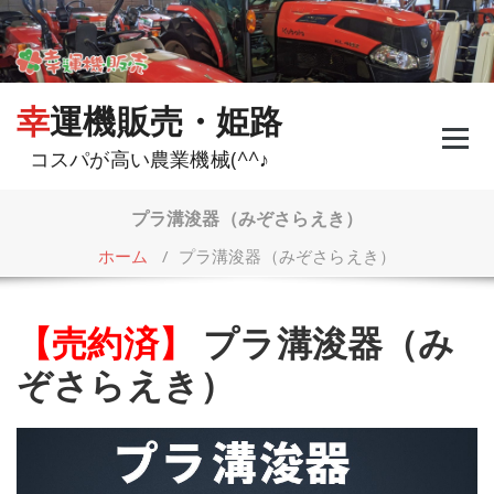
コ
ン
テ
ン
ツ
幸運機販売・姫路
へ
ス
コスパが高い農業機械(^^♪
キ
ッ
プ
プラ溝浚器（みぞさらえき）
ホーム
/
プラ溝浚器（みぞさらえき）
【売約済】
プラ溝浚器（み
ぞさらえき）