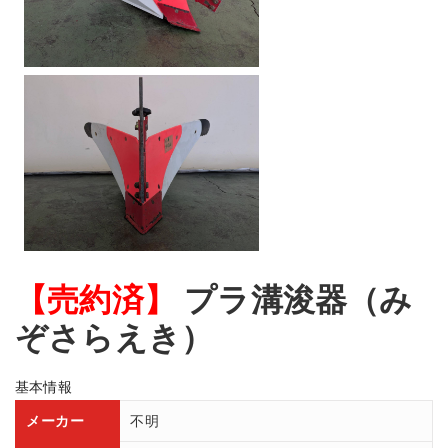
【売約済】
プラ溝浚器（み
ぞさらえき）
基本情報
メーカー
不明