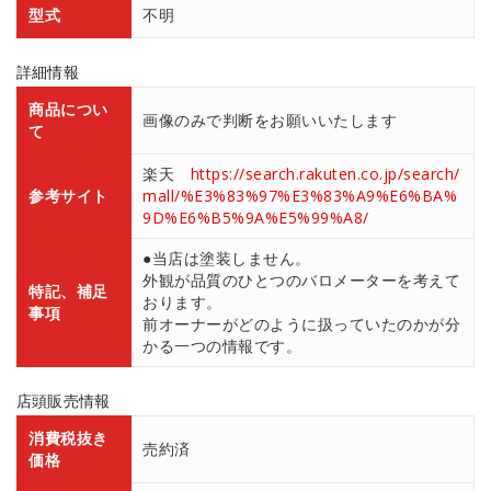
型式
不明
詳細情報
商品につい
画像のみで判断をお願いいたします
て
楽天
https://search.rakuten.co.jp/search/
参考サイト
mall/%E3%83%97%E3%83%A9%E6%BA%
9D%E6%B5%9A%E5%99%A8/
●当店は塗装しません。
外観が品質のひとつのバロメーターを考えて
特記、補足
おります。
事項
前オーナーがどのように扱っていたのかが分
かる一つの情報です。
店頭販売情報
消費税抜き
売約済
価格