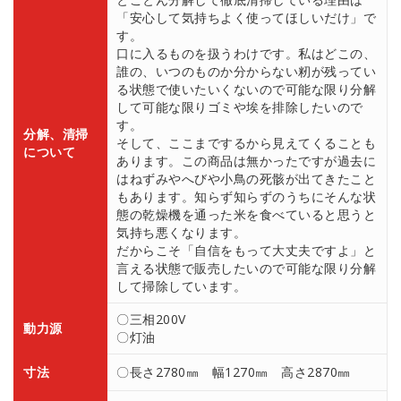
「安心して気持ちよく使ってほしいだけ」で
す。
口に入るものを扱うわけです。私はどこの、
誰の、いつのものか分からない籾が残ってい
る状態で使いたいくないので可能な限り分解
して可能な限りゴミや埃を排除したいので
す。
分解、清掃
そして、ここまでするから見えてくることも
について
あります。この商品は無かったですが過去に
はねずみやへびや小鳥の死骸が出てきたこと
もあります。知らず知らずのうちにそんな状
態の乾燥機を通った米を食べていると思うと
気持ち悪くなります。
だからこそ「自信をもって大丈夫ですよ」と
言える状態で販売したいので可能な限り分解
して掃除しています。
〇三相200V
動力源
〇灯油
寸法
〇長さ2780㎜ 幅1270㎜ 高さ2870㎜