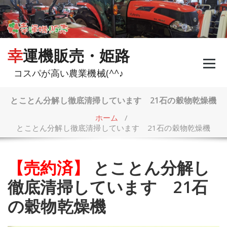
コ
ン
テ
ン
ツ
幸運機販売・姫路
へ
ス
コスパが高い農業機械(^^♪
キ
ッ
プ
とことん分解し徹底清掃しています 21石の穀物乾燥機
ホーム
/
とことん分解し徹底清掃しています 21石の穀物乾燥機
【売約済】
とことん分解し
徹底清掃しています 21石
の穀物乾燥機