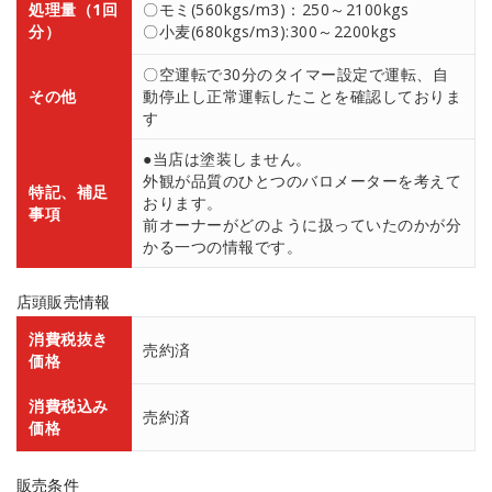
処理量（1回
〇モミ(560kgs/m3)：250～2100kgs
分）
〇小麦(680kgs/m3):300～2200kgs
〇空運転で30分のタイマー設定で運転、自
その他
動停止し正常運転したことを確認しておりま
す
●当店は塗装しません。
外観が品質のひとつのバロメーターを考えて
特記、補足
おります。
事項
前オーナーがどのように扱っていたのかが分
かる一つの情報です。
店頭販売情報
消費税抜き
売約済
価格
消費税込み
売約済
価格
販売条件