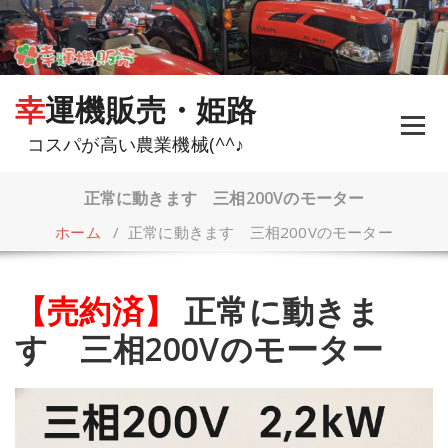
コ
ン
テ
ン
ツ
幸運機販売・姫路
へ
ス
コスパが高い農業機械(^^♪
キ
ッ
プ
正常に動きます 三相200Vのモーター
ホーム
/
正常に動きます 三相200Vのモーター
【売約済】
正常に動きま
す 三相200Vのモーター