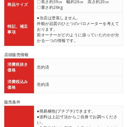
〇長さ約39㎝ 幅約26㎝ 高さ約20㎝
商品サイズ
〇重さ約26kg
●当店は塗装しません。
外観が品質のひとつのバロメーターを考えて
特記、補足
おります。
事項
前オーナーがどのように扱っていたのかが分
かる一つの情報です。
店頭販売情報
消費税抜き
売約済
価格
消費税込み
売約済
価格
販売条件
●簡易梱包(プチプチ)できます。
●送料は上記寸法からご自身でお調べくださ
い。