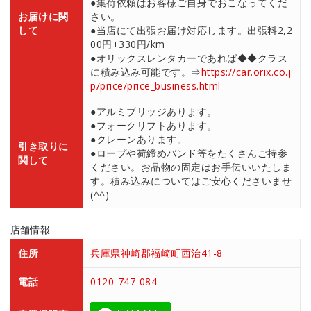
●集荷依頼はお客様ご自身でおこなってくだ
お届けに関
さい。
して
●当店にて出張お届け対応します。出張料2,2
00円+330円/km
●オリックスレンタカーであれば◆◆クラス
に積み込み可能です。⇒
https://car.orix.co.j
p/price/price_business.html
●アルミブリッジあります。
●フォークリフトあります。
●クレーンあります。
引き取りに
●ロープや荷締めバンド等をたくさんご持参
関して
ください。お品物の固定はお手伝いいたしま
す。積み込みについてはご安心くださいませ
(^^)
店舗情報
住所
兵庫県神崎郡福崎町西治41-8
電話
0120-747-084