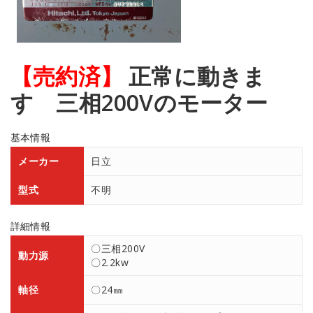
【売約済】
正常に動きま
す 三相200Vのモーター
基本情報
メーカー
日立
型式
不明
詳細情報
〇三相200V
動力源
〇2.2kw
軸径
〇24㎜