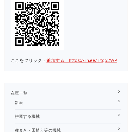
ここをクリック→
追加する https://lin.ee/Ttq52WP
在庫一覧
新着
耕運する機械
種まき・田植え等の機械