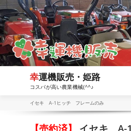
コ
ン
テ
ン
ツ
へ
ス
キ
ッ
プ
幸運機販売・姫路
コスパが高い農業機械(^^♪
イセキ A-1ヒッチ フレームのみ
【売約済】
イセキ A-