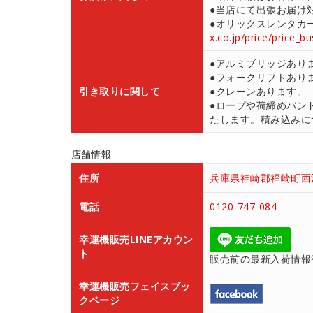
●当店にて出張お届け対応
●オリックスレンタカ
x.co.jp/price/price_b
●アルミブリッジあり
●フォークリフトあり
引き取りに関して
●クレーンあります。
●ロープや荷締めバン
たします。積み込みにつ
店舗情報
住所
兵庫県神崎郡福崎町西治
電話
0120-747-084
幸運機販売LINEアカウン
ト
販売前の最新入荷情報
幸運機販売フェイスブッ
クページ