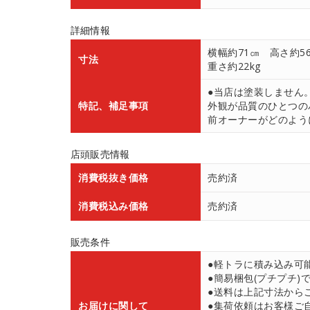
詳細情報
横幅約71㎝ 高さ約5
寸法
重さ約22kg
●当店は塗装しません
特記、補足事項
外観が品質のひとつの
前オーナーがどのよう
店頭販売情報
消費税抜き価格
売約済
消費税込み価格
売約済
販売条件
●軽トラに積み込み可
●簡易梱包(プチプチ)
●送料は上記寸法から
お届けに関して
●集荷依頼はお客様ご