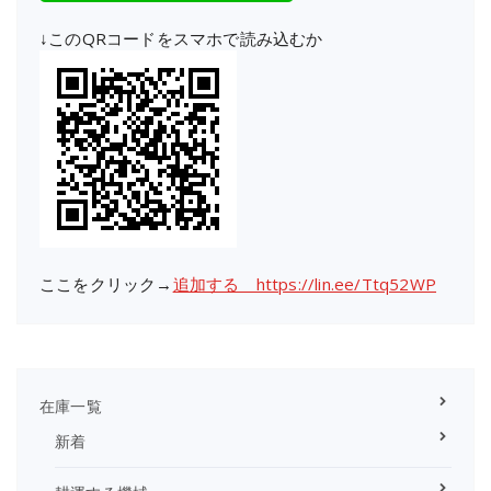
↓このQRコードをスマホで読み込むか
ここをクリック→
追加する https://lin.ee/Ttq52WP
在庫一覧
新着