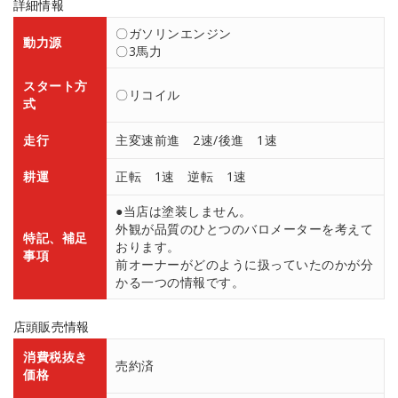
詳細情報
〇ガソリンエンジン
動力源
〇3馬力
スタート方
〇リコイル
式
走行
主変速前進 2速/後進 1速
耕運
正転 1速 逆転 1速
●当店は塗装しません。
外観が品質のひとつのバロメーターを考えて
特記、補足
おります。
事項
前オーナーがどのように扱っていたのかが分
かる一つの情報です。
店頭販売情報
消費税抜き
売約済
価格