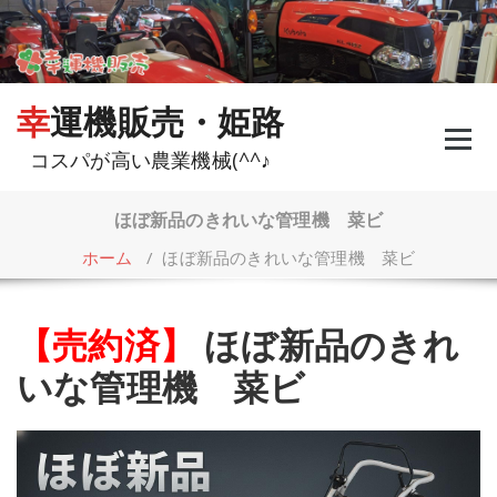
コ
ン
テ
ン
ツ
幸運機販売・姫路
へ
ス
コスパが高い農業機械(^^♪
キ
ッ
プ
ほぼ新品のきれいな管理機 菜ビ
ホーム
/
ほぼ新品のきれいな管理機 菜ビ
【売約済】
ほぼ新品のきれ
いな管理機 菜ビ