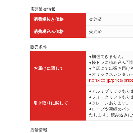
店頭販売情報
消費税抜き価格
売約済
消費税込み価格
売約済
販売条件
●梱包できません。
●軽トラに積み込み可
お届けに関して
●当店にて出張お届け対応
●オリックスレンタカ
r.orix.co.jp/price/pri
●アルミブリッジあり
●フォークリフトあり
引き取りに関して
●クレーンあります。
●ロープや荷締めバン
たします。積み込みにつ
店舗情報