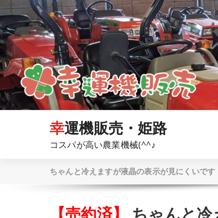
コ
ン
テ
ン
ツ
へ
ス
キ
ッ
プ
幸運機販売・姫路
コスパが高い農業機械(^^♪
ちゃんと冷えますが液晶の表示が見にくいです
【売約済】
ちゃんと冷