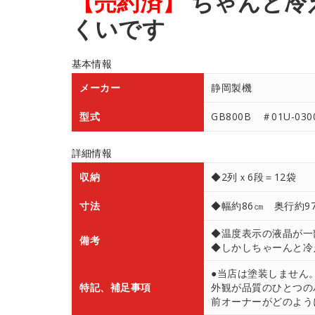
【売約済】
ちゃんと冷
くいです
基本情報
メーカー
静岡製機
型式
GB800B ＃01U-030
詳細情報
収納
◆2列ｘ6段＝12袋
寸法
◆幅約86㎝ 奥行約9
◆温度表示の液晶が一
備考
◆しかしちゃーんと冷
●当店は塗装しません
特記、補足事項
外観が品質のひとつの
前オーナーがどのよう