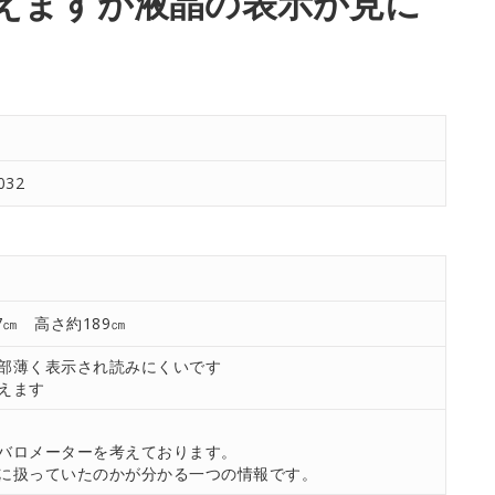
えますが液晶の表示が見に
032
7㎝ 高さ約189㎝
部薄く表示され読みにくいです
えます
。
バロメーターを考えております。
に扱っていたのかが分かる一つの情報です。