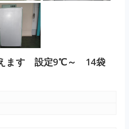
えます 設定9℃～ 14袋
5