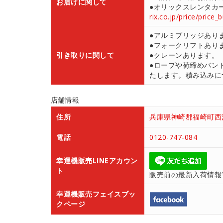
お届けに関して
●オリックスレンタカ
rix.co.jp/price/price_
●アルミブリッジあり
●フォークリフトあり
引き取りに関して
●クレーンあります。
●ロープや荷締めバン
たします。積み込みにつ
店舗情報
住所
兵庫県神崎郡福崎町西治
電話
0120-747-084
幸運機販売LINEアカウン
ト
販売前の最新入荷情報
幸運機販売フェイスブッ
クページ