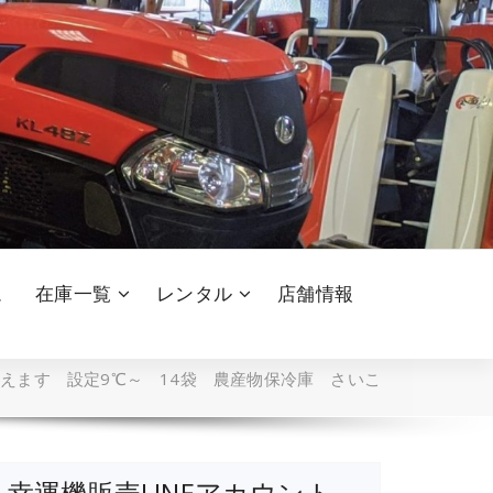
ム
在庫一覧
レンタル
店舗情報
えます 設定9℃～ 14袋 農産物保冷庫 さいこ
幸運機販売LINEアカウント