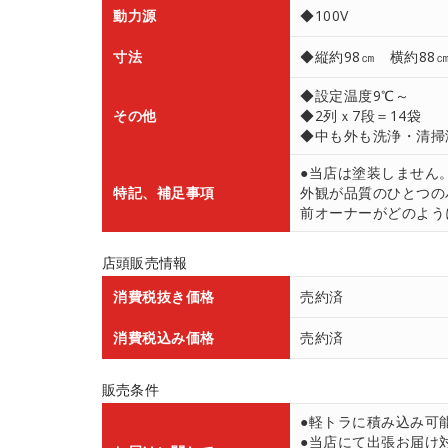
動力源
◆100V
寸法
◆縦約98㎝ 横約88
◆設定温度9℃～
その他
◆2列ｘ7段＝14袋
◆中も外も洗浄・清掃
●当店は塗装しません
特記、補足事項
外観が品質のひとつの
前オーナーがどのよう
店頭販売情報
消費税抜き価格
売約済
消費税込み価格
売約済
販売条件
●軽トラに積み込み可
●当店にて出張お届け対応