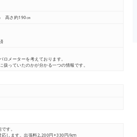
㎝ 高さ約190㎝
済
。
バロメーターを考えております。
に扱っていたのかが分かる一つの情報です。
能です。
します。出張料2,200円+330円/km