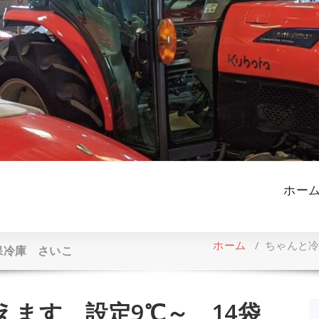
ホー
ホーム
/
ちゃんと冷
保冷庫 さいこ
えます 設定9℃～ 14袋