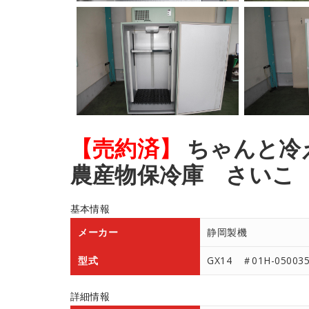
【売約済】
ちゃんと冷
農産物保冷庫 さいこ
基本情報
メーカー
静岡製機
型式
GX14 ＃01H-05003
詳細情報