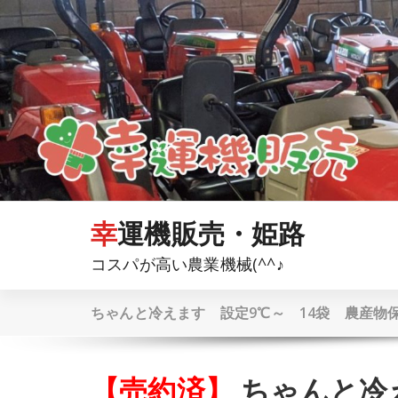
コ
ン
テ
ン
ツ
へ
ス
キ
ッ
プ
幸運機販売・姫路
コスパが高い農業機械(^^♪
ちゃんと冷えます 設定9℃～ 14袋 農産物
【売約済】
ちゃんと冷