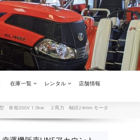
ム
在庫一覧
レンタル
店舗情報
 単相200V 1.5kw ２馬力 軸径24mm モータ
幸運機販売LINEアカウント