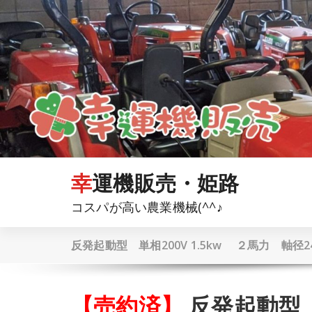
コ
ン
テ
ン
ツ
へ
ス
キ
ッ
プ
幸運機販売・姫路
コスパが高い農業機械(^^♪
反発起動型 単相200V 1.5kw ２馬力 軸径2
【売約済】
反発起動型 単