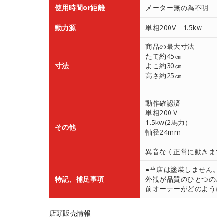
使用時間or距離
メーター無の為不明
動力源
単相200V 1.5kw
商品の最大寸法
たて約45㎝
寸法
よこ約30㎝
高さ約25㎝
動作確認済
単相200Ｖ
1.5kw(2馬力）
その他
軸径24mm
異音なく正常に動きま
●当店は塗装しません
特記、補足事項
外観が品質のひとつの
前オーナーがどのよう
店頭販売情報