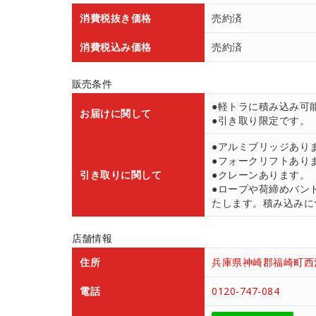
消費税抜き価格
売約済
消費税込み価格
売約済
販売条件
●軽トラに積み込み可
お届けに関して
●引き取り限定です。
●アルミブリッジあり
●フォークリフトあり
引き取りに関して
●クレーンあります。
●ロープや荷締めバン
たします。積み込みにつ
店舗情報
住所
兵庫県神崎郡福崎町西治
電話
0120-747-084