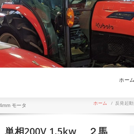
ホー
ホーム
/
反発起動型
4mm モータ
相200V 1.5kw ２馬