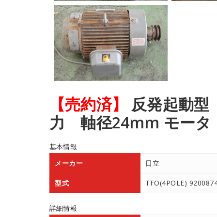
【売約済】
反発起動型 単
力 軸径24mm モータ
基本情報
メーカー
日立
型式
TFO(4POLE) 920087
詳細情報