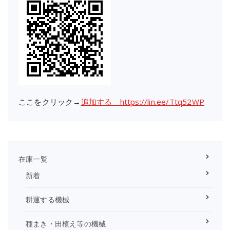
ここをクリック→
追加する https://lin.ee/Ttq52WP
在庫一覧
新着
耕運する機械
種まき・田植え等の機械