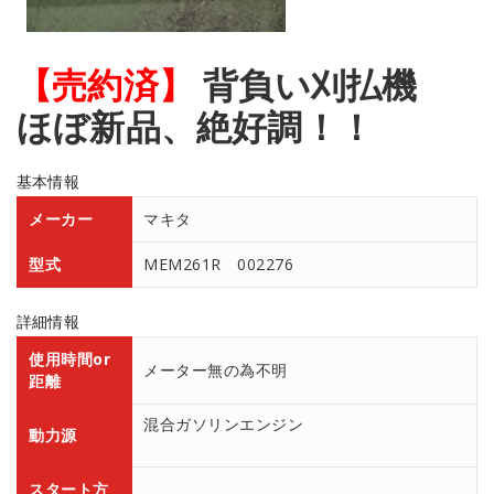
【売約済】
背負い刈払機
ほぼ新品、絶好調！！
基本情報
メーカー
マキタ
型式
MEM261R 002276
詳細情報
使用時間or
メーター無の為不明
距離
混合ガソリンエンジン
動力源
スタート方