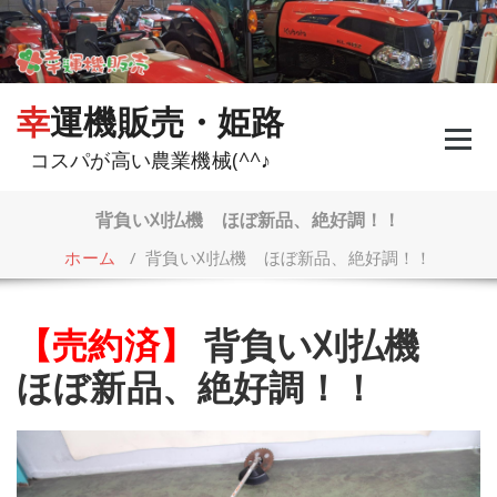
コ
ン
テ
ン
ツ
幸運機販売・姫路
へ
ス
コスパが高い農業機械(^^♪
キ
ッ
プ
背負い刈払機 ほぼ新品、絶好調！！
ホーム
/
背負い刈払機 ほぼ新品、絶好調！！
【売約済】
背負い刈払機
ほぼ新品、絶好調！！