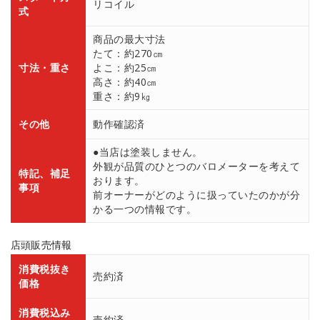
リコイル
式
商品の最大寸法
たて：約270㎝
寸法・重さ
よこ：約25㎝
高さ：約40㎝
重さ：約9㎏
その他
動作確認済
●当店は塗装しません。
外観が品質のひとつのバロメーターを考えて
特記、補足
おります。
事項
前オーナーがどのように扱っていたのかが分
かる一つの情報です。
店頭販売情報
消費税抜き
売約済
価格
消費税込み
売約済