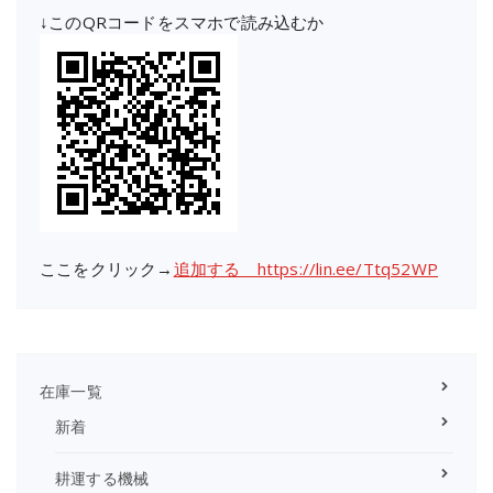
↓このQRコードをスマホで読み込むか
ここをクリック→
追加する https://lin.ee/Ttq52WP
在庫一覧
新着
耕運する機械