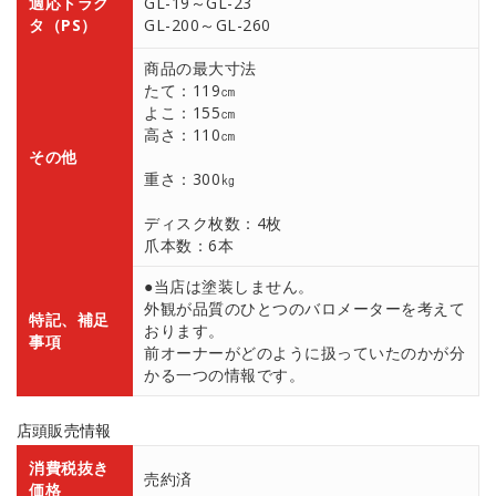
適応トラク
GL-19～GL-23
タ（PS）
GL-200～GL-260
商品の最大寸法
たて：119㎝
よこ：155㎝
高さ：110㎝
その他
重さ：300㎏
ディスク枚数：4枚
爪本数：6本
●当店は塗装しません。
外観が品質のひとつのバロメーターを考えて
特記、補足
おります。
事項
前オーナーがどのように扱っていたのかが分
かる一つの情報です。
店頭販売情報
消費税抜き
売約済
価格