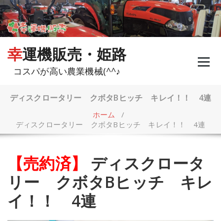
コ
ン
テ
ン
ツ
幸運機販売・姫路
へ
ス
コスパが高い農業機械(^^♪
キ
ッ
プ
ディスクロータリー クボタBヒッチ キレイ！！ 4連
ホーム
/
ディスクロータリー クボタBヒッチ キレイ！！ 4連
【売約済】
ディスクロータ
リー クボタBヒッチ キレ
イ！！ 4連