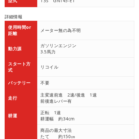
型式
T3S GN145-ET
詳細情報
使用時間or
メーター無の為不明
距離
ガソリンエンジン
動力源
3.5馬力
スタート方
リコイル
式
バッテリー
不要
主変速前進 2速/後進 1速
走行
前後進レバー有
正転 1速
耕運
耕運幅 約34cm
商品の最大寸法
たて 約150㎝