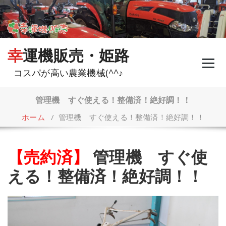
コ
ン
テ
ン
ツ
幸運機販売・姫路
へ
ス
コスパが高い農業機械(^^♪
キ
ッ
プ
管理機 すぐ使える！整備済！絶好調！！
ホーム
/
管理機 すぐ使える！整備済！絶好調！！
【売約済】
管理機 すぐ使
える！整備済！絶好調！！