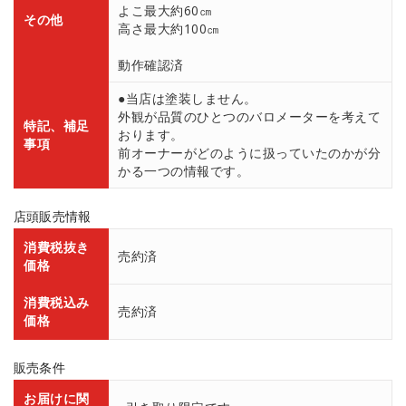
よこ最大約60㎝
その他
高さ最大約100㎝
動作確認済
●当店は塗装しません。
外観が品質のひとつのバロメーターを考えて
特記、補足
おります。
事項
前オーナーがどのように扱っていたのかが分
かる一つの情報です。
店頭販売情報
消費税抜き
売約済
価格
消費税込み
売約済
価格
販売条件
お届けに関