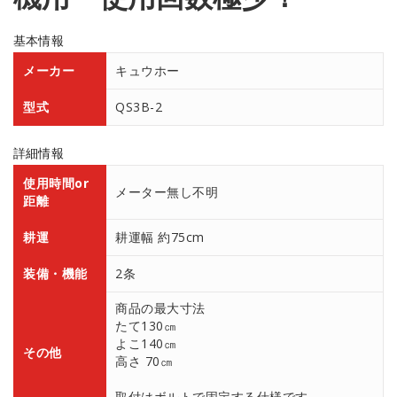
基本情報
メーカー
キュウホー
型式
QS3B-2
詳細情報
使用時間or
メーター無し不明
距離
耕運
耕運幅 約75cm
装備・機能
2条
商品の最大寸法
たて130㎝
よこ140㎝
その他
高さ 70㎝
取付はボルトで固定する仕様です。