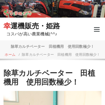
コ
ン
テ
ン
ツ
幸運機販売・姫路
へ
ス
コスパが高い農業機械(^^♪
キ
ッ
プ
除草カルチベーター 田植機用 使用回数極少！
ホーム
/
除草カルチベーター 田植機用 使用回数極少！
除草カルチベーター 田植
機用 使用回数極少！