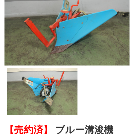
【売約済】
ブルー溝浚機