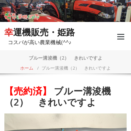
コ
ン
テ
ン
ツ
幸運機販売・姫路
へ
ス
コスパが高い農業機械(^^♪
キ
ッ
プ
ブルー溝浚機（2） きれいですよ
ホーム
/
ブルー溝浚機（2） きれいですよ
【売約済】
ブルー溝浚機
（2） きれいですよ