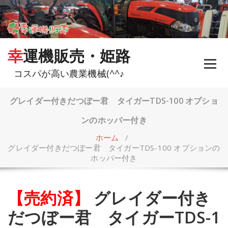
コ
ン
テ
ン
ツ
幸運機販売・姫路
へ
ス
コスパが高い農業機械(^^♪
キ
ッ
プ
グレイダー付きだつぼー君 タイガーTDS-100 オプショ
ンのホッパー付き
ホーム
/
グレイダー付きだつぼー君 タイガーTDS-100 オプションの
ホッパー付き
【売約済】
グレイダー付き
だつぼー君 タイガーTDS-1