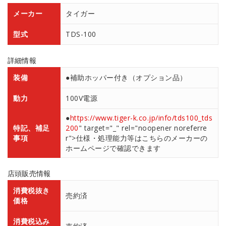
メーカー
タイガー
型式
TDS-100
詳細情報
装備
●補助ホッパー付き（オプション品）
動力
100V電源
●
https://www.tiger-k.co.jp/info/tds100_tds
特記、補足
200
" target="_" rel="noopener noreferre
事項
r">仕様・処理能力等はこちらのメーカーの
ホームページで確認できます
店頭販売情報
消費税抜き
売約済
価格
消費税込み