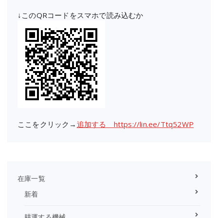
↓このQRコードをスマホで読み込むか
ここをクリック→
追加する https://lin.ee/Ttq52WP
在庫一覧
新着
耕運する機械